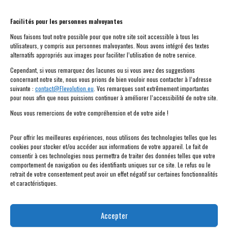
le 4 mars 2024
– annonce des 25 finalistes du
concours
Facilités pour les personnes malvoyantes
mars-avril 2024 –
formations en ligne
Nous faisons tout notre possible pour que notre site soit accessible à tous les
le 21 mars 2024
, 18h ;
FLE et la littératu
re;
utilisateurs, y compris aux personnes malvoyantes. Nous avons intégré des textes
alternatifs appropriés aux images pour faciliter l’utilisation de notre service.
Anna Dubois
le 17 avril
2024 ; 18h
;
Les enjeux de la
Cependant, si vous remarquez des lacunes ou si vous avez des suggestions
concernant notre site, nous vous prions de bien vouloir nous contacter à l’adresse
littérature française contemporaine
,
Laurent
suivante :
contact@Flevolution.eu
. Vos remarques sont extrêmement importantes
Demanze
pour nous afin que nous puissions continuer à améliorer l’accessibilité de notre site.
février-mai 2024
– élaborations individuelles des
Nous vous remercions de votre compréhension et de votre aide !
dossiers des unités didactiques et des posters
Pour offrir les meilleures expériences, nous utilisons des technologies telles que les
le 7 mai 2024
– date limite de l’envoi des exercices (à
cookies pour stocker et/ou accéder aux informations de votre appareil. Le fait de
l’adresse
FLEvolution@ug.edu.pl
)
consentir à ces technologies nous permettra de traiter des données telles que votre
comportement de navigation ou des identifiants uniques sur ce site. Le refus ou le
le 9 et le10 mai 2024
– rencontre à Gdańsk avec
retrait de votre consentement peut avoir un effet négatif sur certaines fonctionnalités
Philippe Claudel (Atelier littéraire.Gdańsk)
et caractéristiques.
novembre 2024
– inauguration d’une platforme
éducative
Accepter