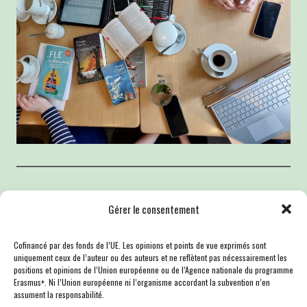
Calendier 2024
Gérer le consentement
février 2024 –
envoi des livres de Philippe Claudel
Cofinancé par des fonds de l’UE. Les opinions et points de vue exprimés sont
dans les universités
uniquement ceux de l’auteur ou des auteurs et ne reflètent pas nécessairement les
positions et opinions de l’Union européenne ou de l’Agence nationale du programme
jusqu’au
23 janvier 2024 –
concours de
Erasmus+. Ni l’Union européenne ni l’organisme accordant la subvention n’en
photographie
Regarder de près
assument la responsabilité.