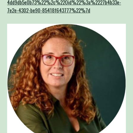
4dd9db5e0b73%22%2c%22Oid%22%3a%2227b4b33e-
7e2e-4302-be90-85418f643777%22%7d