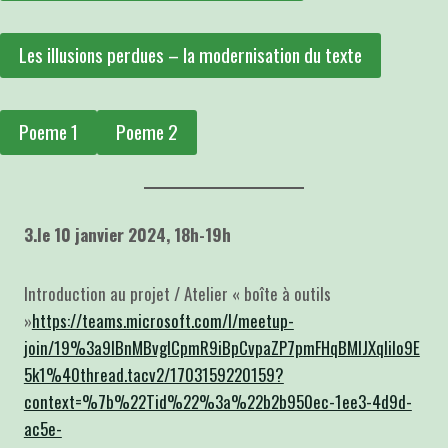
Les illusions perdues – la modernisation du texte
Poeme 1
Poeme 2
3.le 10 janvier 2024, 18h-19h
Introduction au projet / Atelier « boîte à outils
»
https://teams.microsoft.com/l/meetup-
join/19%3a9IBnMBvglCpmR9iBpCvpaZP7pmFHqBMlJXqliIo9E
5k1%40thread.tacv2/1703159220159?
context=%7b%22Tid%22%3a%22b2b950ec-1ee3-4d9d-
ac5e-