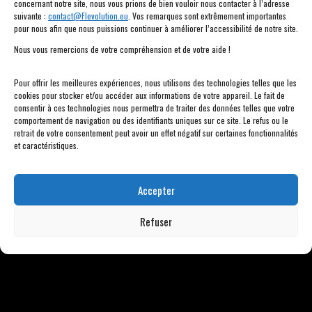
concernant notre site, nous vous prions de bien vouloir nous contacter à l’adresse
que de la langue polonaise, docteure en sciences humaines
suivante :
contact@Flevolution.eu
. Vos remarques sont extrêmement importantes
pour nous afin que nous puissions continuer à améliorer l’accessibilité de notre site.
dans le domaine de la littérature française. Enseignante de
Nous vous remercions de votre compréhension et de votre aide !
FLE de longue date (à l’Université de Varsovie, à l’Université
de Łódź et dans le secondaire).Depuis plusieurs années elle
Pour offrir les meilleures expériences, nous utilisons des technologies telles que les
collabore avec la Faculté des Artes Liberales de l’Université
cookies pour stocker et/ou accéder aux informations de votre appareil. Le fait de
de Varsovie, où elle donne des cours et anime des
consentir à ces technologies nous permettra de traiter des données telles que votre
comportement de navigation ou des identifiants uniques sur ce site. Le refus ou le
séminaires consacrés à la prose autobiographique
retrait de votre consentement peut avoir un effet négatif sur certaines fonctionnalités
francophone et à la narration. Elle co-gère également l’un
et caractéristiques.
des lycées privés de Varsovie.
Accepter
Refuser