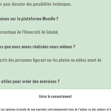
r pour discuter des possibilités techniques.
rcices sur la plateforme Moodle ?
ormatique de l’Université de Gdańsk.
os que nous avons réalisées nous-mêmes ?
crits des personnes figurant sur les photos ou vidéos avant de
 utiles pour créer des exercices ?
a.eu en version Pro, nous possédons une licence.
Gérer le consentement
 hébergement pendant mon séjour à Gdańsk ?
. Les opinions et points de vue exprimés sont uniquement ceux de l’auteur ou des auteurs et 