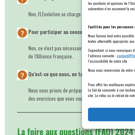
les positions et opinions de l’
subvention n’en assument la res
Non, FLEvolution se charge d’assurer l’hébergement à 
Facilités pour les personnes
Pour participer au concours photo Explorer son q
Nous faisons tout notre possible
textes alternatifs appropriés aux 
Non, ce n’est pas nécessaire. Le concours s’adresse à
Cependant, si vous remarquez de
de l’Alliance Française.
l’adresse suivante :
contact@Fle
l’accessibilité de notre site.
Nous vous remercions de votre c
Qu’est-ce que nous, en tant que groupe, devons 
Pour offrir les meilleures expér
Nous vous prions de préparer une affiche ou un poste
Le fait de consentir à ces techn
site. Le refus ou le retrait de v
des exercices que vous souhaitez partager avec les au
La foire aux questions (FAQ) 2024