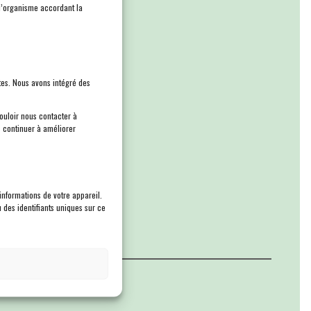
l’organisme accordant la
5.
ntes. Nous avons intégré des
rs
ouloir nous contacter à
 continuer à améliorer
informations de votre appareil.
 des identifiants uniques sur ce