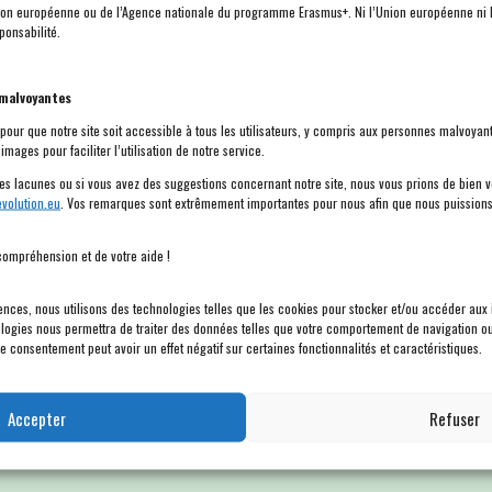
Union européenne ou de l’Agence nationale du programme Erasmus+. Ni l’Union européenne ni 
ponsabilité.
Gdańsk pendant la durée du projet, c’est-à-dire du 20 au 24 mai 202
 malvoyantes
uartier dois-je être impliqué dans le projet ?
 pour que notre site soit accessible à tous les utilisateurs, y compris aux personnes malvoya
images pour faciliter l’utilisation de notre service.
 tous les étudiants des universités européennes ainsi qu’aux auditeu
s lacunes ou si vous avez des suggestions concernant notre site, nous vous prions de bien v
volution.eu
. Vos remarques sont extrêmement importantes pour nous afin que nous puissions
ompréhension et de votre aide !
apporter avec nous à Gdańsk ?
iences, nous utilisons des technologies telles que les cookies pour stocker et/ou accéder aux 
r avec quelques réflexions sur votre expérience dans la préparation
ologies nous permettra de traiter des données telles que votre comportement de navigation ou
otre consentement peut avoir un effet négatif sur certaines fonctionnalités et caractéristiques.
tres participants du projet.
Accepter
Refuser