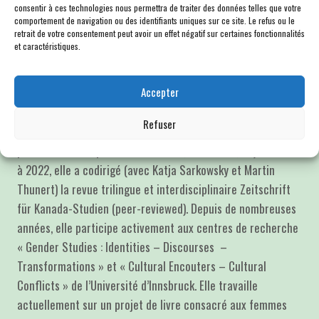
consentir à ces technologies nous permettra de traiter des données telles que votre
et aux études de genre. Elle a publié de nombreux articles,
comportement de navigation ou des identifiants uniques sur ce site. Le refus ou le
notamment sur les œuvres de Suzanne Jacob, Nicole
retrait de votre consentement peut avoir un effet négatif sur certaines fonctionnalités
et caractéristiques.
Brossard, Ying Chen, Régine Robin, Anne Hébert, Catherine
Mavrikakis, Julien Gracq, Laurent Mauvignier et Annie Ernaux,
Accepter
et a contribué plusieurs chapitres à l’ouvrage Metzler
Kanadische Literaturgeschichte édité par Konrad Gross,
Refuser
Wolfgang Klooß et Reingard M. Nischik (édition anglaise
publiée en 2008 par Camden House, Rochester, NY). De 2011
à 2022, elle a codirigé (avec Katja Sarkowsky et Martin
Thunert) la revue trilingue et interdisciplinaire Zeitschrift
für Kanada-Studien (peer-reviewed). Depuis de nombreuses
années, elle participe activement aux centres de recherche
« Gender Studies : Identities – Discourses –
Transformations » et « Cultural Encouters – Cultural
Conflicts » de l’Université d’Innsbruck. Elle travaille
actuellement sur un projet de livre consacré aux femmes