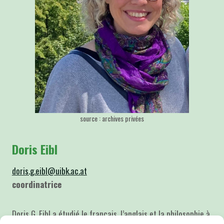
source : archives privées
Doris Eibl
doris.g.eibl@uibk.ac.at
coordinatrice
Doris G. Eibl a étudié le français, l’anglais et la philosophie à