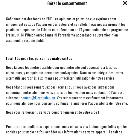
l’Université d’Innsbruck (Autriche) et à l’Université de
Gérer le consentement
Montréal. Elle est actuellement professeure associée au
Département des langues et littératures romanes de
Cofinancé par des fonds de l’UE. Les opinions et points de vue exprimés sont
uniquement ceux de l’auteur ou des auteurs et ne reflètent pas nécessairement les
l’Université d’Innsbruck où elle enseigne les littératures
positions et opinions de l’Union européenne ou de l’Agence nationale du programme
françaises et francophones et l’histoire culturelle. Elle a été
Erasmus+. Ni l’Union européenne ni l’organisme accordant la subvention n’en
assument la responsabilité.
professeure invitée à l’Université d’Oran (Algérie) en 2012, à
l’Université de la Nouvelle-Orléans (LA, USA) en 2017 et
professeure invitée du DAAD au Centre canadien d’études
Facilités pour les personnes malvoyantes
allemandes et européennes de l’Université de Montréal en
Nous faisons tout notre possible pour que notre site soit accessible à tous les
utilisateurs, y compris aux personnes malvoyantes. Nous avons intégré des textes
2018 (Québec, CA).
alternatifs appropriés aux images pour faciliter l’utilisation de notre service.
Cependant, si vous remarquez des lacunes ou si vous avez des suggestions
Ses recherches portent sur le roman québécois des XXe et
concernant notre site, nous vous prions de bien vouloir nous contacter à l’adresse
suivante :
contact@Flevolution.eu
. Vos remarques sont extrêmement importantes
XXIe siècles et sur la littérature de l’ extrême contemporain
pour nous afin que nous puissions continuer à améliorer l’accessibilité de notre site.
en France. Dans ce contexte, elle s’intéresse aux rapports
Nous vous remercions de votre compréhension et de votre aide !
entre histoire et fiction, politique et littérature, aux
différentes stratégies mémorielles, aux questions de
Pour offrir les meilleures expériences, nous utilisons des technologies telles que les
filiation et de traumatisme transgénérationnel, à l’identité
cookies pour stocker et/ou accéder aux informations de votre appareil. Le fait de